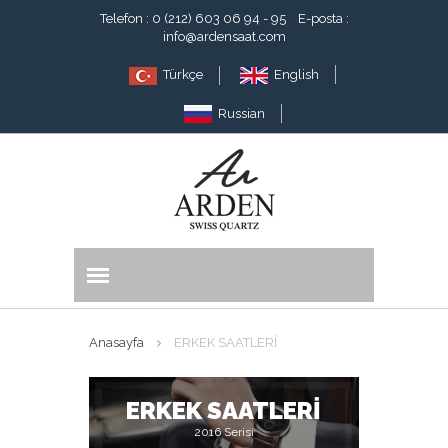
Telefon : 0 (212) 603 06 94 - 95 E-posta :
info@ardensaat.com
Türkçe
English
Russian
Anasayfa
ERKEK SAATLERİ
ERKEK SAATLERİ
2016 Serisi