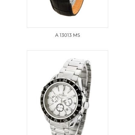
Görüntüle
A 13013 MS