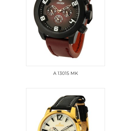
Görüntüle
A 13015 MK