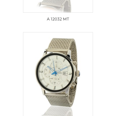
Görüntüle
A 12032 MT