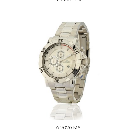
Görüntüle
A 7020 MS