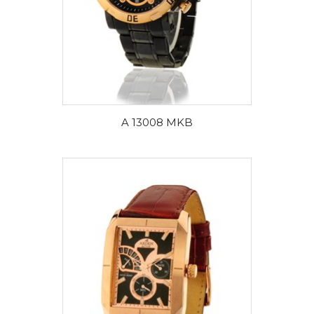
Görüntüle
A 13008 MKB