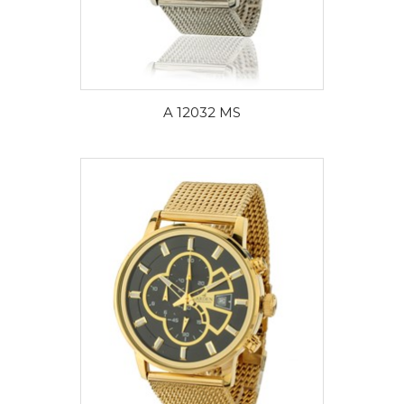
Görüntüle
A 12032 MS