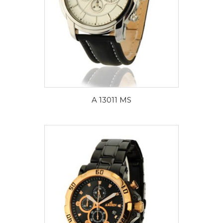
Görüntüle
A 13011 MS