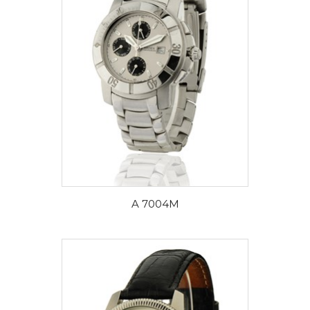
Görüntüle
A 7004M