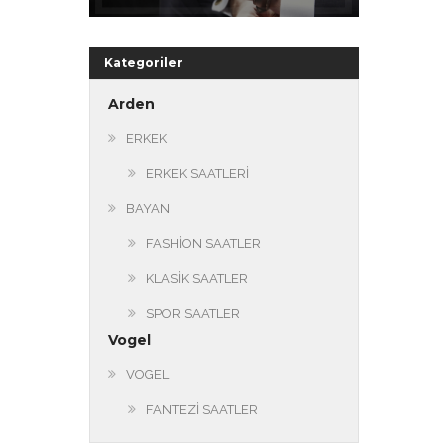
Kategoriler
Arden
ERKEK
ERKEK SAATLERİ
BAYAN
FASHİON SAATLER
KLASİK SAATLER
SPOR SAATLER
Vogel
VOGEL
FANTEZİ SAATLER