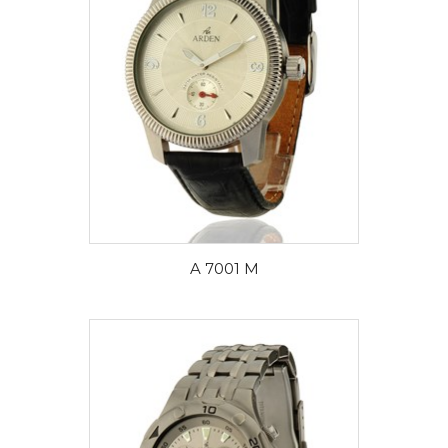
Görüntüle
A 7001 M